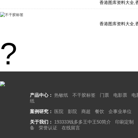
香港图库资料大全,
香港图库资料大全,
?
产品中心：
热敏纸
不干胶标签
门票
电影票
电
纸
案例研究：
医院
影院
商超
餐饮
企事业单位
关于我们：
193333钱多多王中王50简介
印刷定制
备
荣誉认证
在线留言