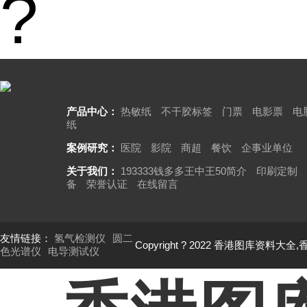
?
产品中心：
热敏纸
不干胶标签
门票
电影票
电
纸
案例研究：
医院
影院
商超
餐饮
企事业单位
关于我们：
193333钱多多王中王50简介
印刷定制
备
荣誉认证
在线留言
友情链接：
氢气检测仪
圆二
Copyright ? 2022 香港图库资料大全
色光谱仪
电导测试仪