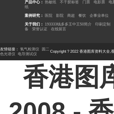
产品中心：
热敏纸
不干胶标签
门票
电影票
电
纸
案例研究：
医院
影院
商超
餐饮
企事业单位
关于我们：
193333钱多多王中王50简介
印刷定制
备
荣誉认证
在线留言
友情链接：
氢气检测仪
圆二
Copyright ? 2022 香港图库资料大全
色光谱仪
电导测试仪
香港图
2008 