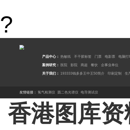
?
产品中心：
热敏纸
不干胶标签
门票
电影票
电脑打
案例研究：
医院
影院
商超
餐饮
企事业单位
关于我们：
193333钱多多王中王50简介
印刷定制
生
友情链接：
氢气检测仪
圆二色光谱仪
电导测试仪
香港图库资料