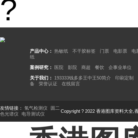
?
产品中心：
热敏纸
不干胶标签
门票
电影票
电
纸
案例研究：
医院
影院
商超
餐饮
企事业单位
关于我们：
193333钱多多王中王50简介
印刷定制
备
荣誉认证
在线留言
友情链接：
氢气检测仪
圆二
Copyright ? 2022 香港图库资料大全
色光谱仪
电导测试仪